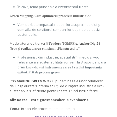
În 2025, tema principală a evenimentului este:
𝐆𝐫𝐞𝐞𝐧 𝐌𝐚𝐩𝐩𝐢𝐧𝐠. 𝐂𝐮𝐦 𝐨𝐩𝐭𝐢𝐦𝐢𝐳𝐞𝐳𝐢 𝐩𝐫𝐨𝐜𝐞𝐬𝐞𝐥𝐞 𝐢𝐧𝐝𝐮𝐬𝐭𝐫𝐢𝐚𝐥𝐞?
Vom dezbate impactul industriilor asupra mediului și
vom afla de ce viitorul companiilor depinde de decizii
sustenabile.
Moderatorul ediției va fi 𝐓𝐞𝐨𝐝𝐨𝐫𝐚 𝐓𝐎𝐌𝐏𝐄𝐀, 𝐀𝐧𝐜𝐡𝐨𝐫 𝐃𝐢𝐠𝐢𝟐𝟒
𝐍𝐞𝐰𝐬 𝐬̦𝐢 𝐫𝐞𝐚𝐥𝐢𝐳𝐚𝐭𝐨𝐚𝐫𝐞𝐚 𝐞𝐦𝐢𝐬𝐢𝐮𝐧𝐢𝐢 „𝐏𝐥𝐚𝐧𝐞𝐭𝐚 𝐞𝐬̦𝐭𝐢 𝐭𝐮”.
Profesioniști din industrie, specialiști în mediu și voci
relevante ale sustenabilității vor veni la Brașov pentru a
oferi 𝐤𝐧𝐨𝐰-𝐡𝐨𝐰 𝐬̦𝐢 𝐢𝐧𝐬𝐭𝐫𝐮𝐦𝐞𝐧𝐭𝐞 𝐜𝐚𝐫𝐞 𝐬𝐚̆ 𝐬𝐮𝐬𝐭̦𝐢𝐧𝐚̆ 𝐢𝐦𝐩𝐨𝐫𝐭𝐚𝐧𝐭̦𝐚
𝐨𝐩𝐭𝐢𝐦𝐢𝐳𝐚̆𝐫𝐢𝐢 𝐝𝐞 𝐩𝐫𝐨𝐜𝐞𝐬𝐞 𝐠𝐫𝐞𝐞𝐧.
Prin
MAKING GREEN WORK.
punem bazele unor colaborări
de lungă durată și oferim soluții de curățare industrială eco-
sustenabile și eficiente pentru peste 12 industrii diferite.
Aliz Kosza – este guest speaker la eveniment.
Tema:
În spatele proceselor sunt oameni