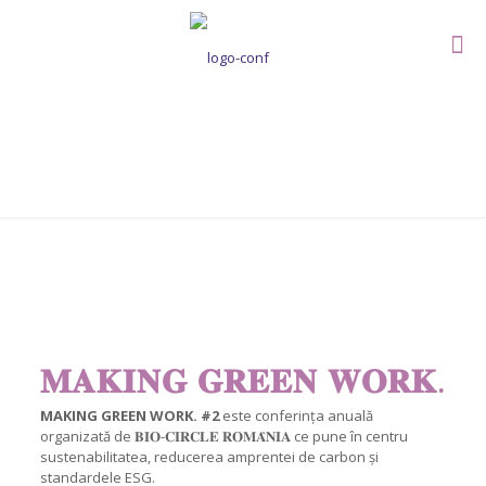
MAKING GREEN WORK.
𝐌𝐀𝐊𝐈𝐍𝐆 𝐆𝐑𝐄𝐄𝐍 𝐖𝐎𝐑𝐊.
MAKING GREEN WORK. #2
este conferința anuală
organizată de 𝐁𝐈𝐎-𝐂𝐈𝐑𝐂𝐋𝐄 𝐑𝐎𝐌𝐀̂𝐍𝐈𝐀 ce pune în centru
sustenabilitatea, reducerea amprentei de carbon și
standardele ESG.